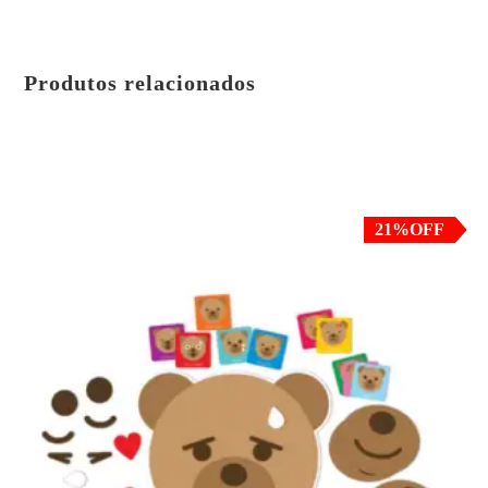
Produtos relacionados
em até 3x de
R$
19.97
sem juros
ou
R$
56.91
no PIX ou Transferência Bancária
(5% de desconto)
21%OFF