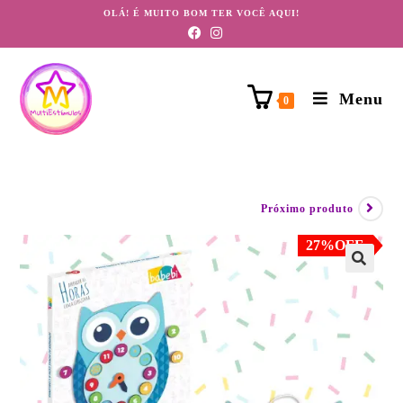
OLÁ! É MUITO BOM TER VOCÊ AQUI!
Menu
0
Próximo produto
27%OFF
🔍