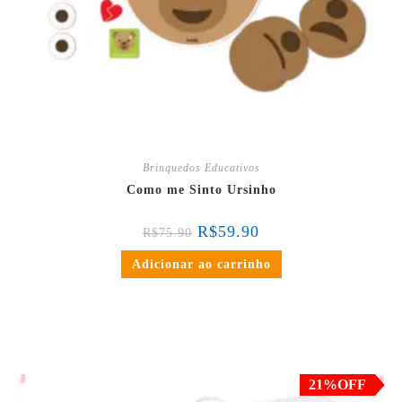
Brinquedos Educativos
Como me Sinto Ursinho
R$
59.90
R$
75.90
Adicionar ao carrinho
em até 3x de
R$
17.30
sem juros
ou
R$
49.31
no PIX ou Transferência Bancária
(5% de desconto)
21%OFF