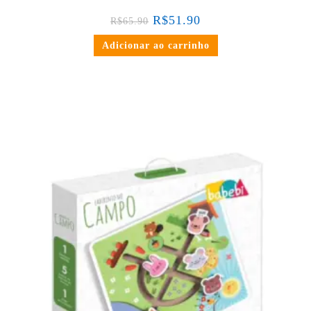
R$
51.90
R$
65.90
Adicionar ao carrinho
em até 3x de
R$
23.30
sem juros
ou
R$
66.41
no PIX ou Transferência Bancária
(5% de desconto)