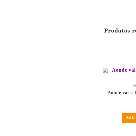
Produtos r
em até 3x
ou
R$
12.26
Bancári
A
Aonde vai o 
Adic