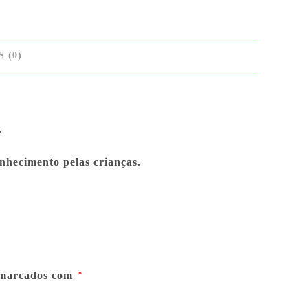
 (0)
.
onhecimento pelas crianças.
 marcados com
*