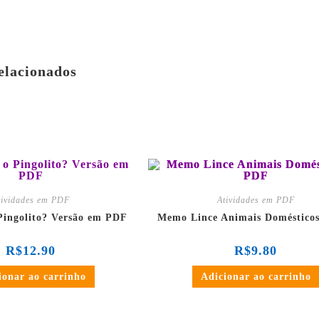
elacionados
 de
R$
4.30
sem juros
em até 3x de
R$
3.27
sem 
no PIX ou Transferência
ou
R$
9.31
no PIX ou Transf
a (5% de desconto)
Bancária (5% de descon
tividades em PDF
Atividades em PDF
Pingolito? Versão em PDF
Memo Lince Animais Doméstico
R$
12.90
R$
9.80
ionar ao carrinho
Adicionar ao carrinho