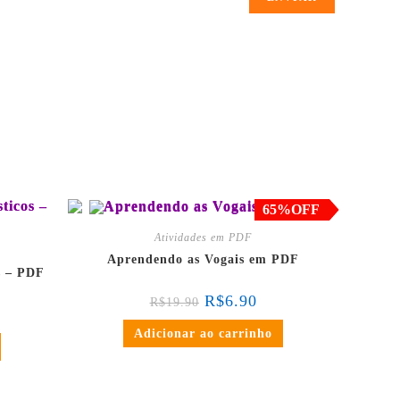
juros
em até 3x de
R$
2.30
sem juros
erência
ou
R$
6.56
no PIX ou Transferência
to)
Bancária (5% de desconto)
65%OFF
Atividades em PDF
Aprendendo as Vogais em PDF
s – PDF
R$
6.90
R$
19.90
Adicionar ao carrinho