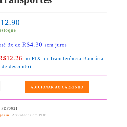
$
12.90
estoque
R$
4.30
até 3x de
sem juros
R$
12.26
no PIX ou Transferência Bancária
 de desconto)
ADICIONAR AO CARRINHO
:
PDF0021
goria:
Atividades em PDF