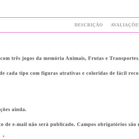
DESCRIÇÃO
AVALIAÇÕES
com três jogos da memória Animais, Frutas e Transportes
de cada tipo com figuras atrativas e coloridas de fácil rec
ções ainda.
o de e-mail não será publicado.
Campos obrigatórios são
o
*