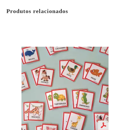
Produtos relacionados
em até 3x de
R$
1.67
sem juros
ou
R$
4.75
no PIX ou Transferência Bancária (5%
de desconto)