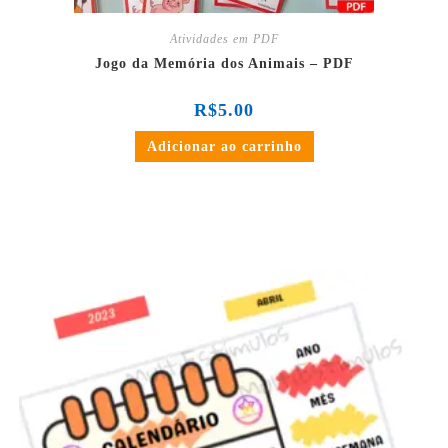
Atividades em PDF
Jogo da Memória dos Animais – PDF
R$
5.00
Adicionar ao carrinho
em até 3x de
R$
2.83
sem juros
ou
R$
8.08
no PIX ou Transferência Bancária (5%
de desconto)