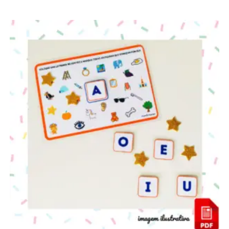
ou
R$
5.70
no PIX ou Transferência Bancária (5%
de desconto)