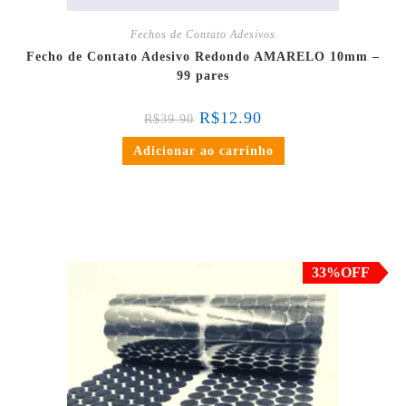
Fechos de Contato Adesivos
Fecho de Contato Adesivo Redondo AMARELO 10mm –
99 pares
R$
12.90
R$
39.90
Adicionar ao carrinho
em até 3x de
R$
8.97
sem juros
ou
R$
25.56
no PIX ou Transferência Bancária
(5% de desconto)
33%OFF