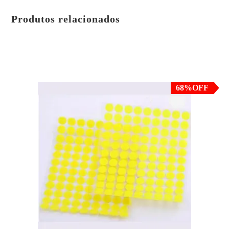
Produtos relacionados
em até 3x de
R$
4.30
sem juros
ou
R$
12.26
no PIX ou Transferência Bancária
(5% de desconto)
68%OFF