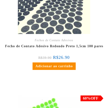
Fechos de Contato Adesivos
Fecho de Contato Adesivo Redondo Preto 1,5cm 100 pares
R$
26.90
R$
39.90
Adicionar ao carrinho
em até 3x de
R$
6.63
sem juros
ou
R$
18.91
no PIX ou Transferência Bancária
(5% de desconto)
60%OFF