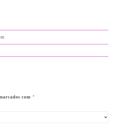
cm
 marcados com
*