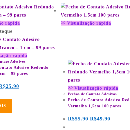
ão rápida
Visualização rápida
em até 3x de
R$
16.63
se
stoque
ou
R$
47.41
no
Transferência Bancária
de
zação rápida
ntato Adesivos
ontato Adesivo Redondo
 cm – 99 pares
R$
25.90
Visualização rápida
Fechos de Contato Adesivos
Fecho de Contato Adesivo Re
AIS
Vermelho 1,5cm 100 pares
R$
55.90
R$
49.90