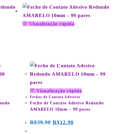
Visualização rápida
m juros
em até 3x de
R$
4.30
sem juros
 PIX ou
ou
R$
12.26
no PIX ou
 (5% de
Transferência Bancária (5% de
sconto)
desconto)
Visualização rápida
Fechos de Contato Adesivos
dondo
Fecho de Contato Adesivo Redondo
AMARELO 10mm – 99 pares
R$
39.90
R$
12.90