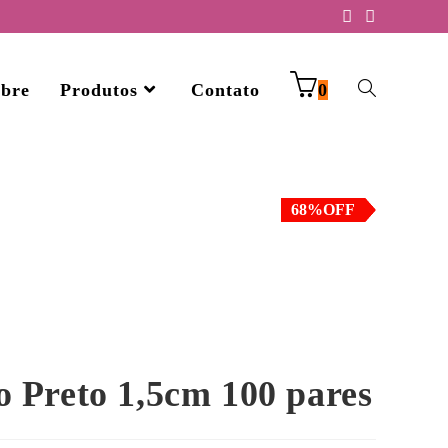
bre
Produtos
Contato
0
33%OFF
48%OFF
68%OFF
11%OFF
 Preto 1,5cm 100 pares