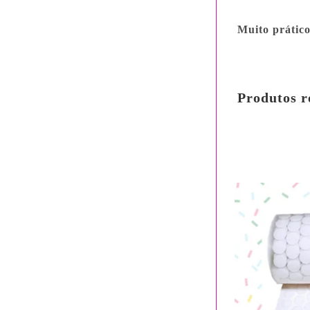
Muito prático,
Produtos r
em até 3x
ou
R$
22.71
Bancári