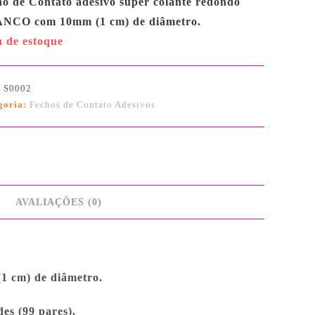
o de Contato adesivo super colante redondo
NCO com 10mm (1 cm) de diâmetro.
a de estoque
:
S0002
goria:
Fechos de Contato Adesivos
AVALIAÇÕES (0)
1 cm) de diâmetro.
es (99 pares).