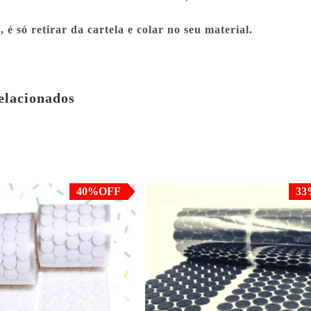
 é só retirar da cartela e colar no seu material.
elacionados
 de
R$
7.97
sem juros
em até 3x de
R$
8.97
sem 
no PIX ou Transferência
ou
R$
25.56
no PIX ou Trans
a (5% de desconto)
Bancária (5% de descon
40%OFF
33