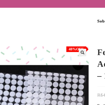
Sob
48%OFF
F
🔍
A
– 
R$