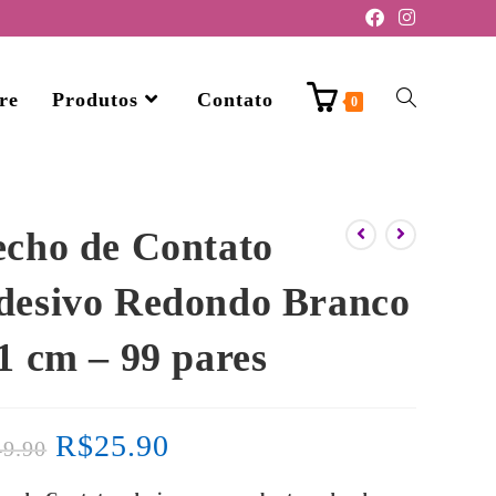
re
Produtos
Contato
0
echo de Contato
desivo Redondo Branco
1 cm – 99 pares
R$
25.90
49.90