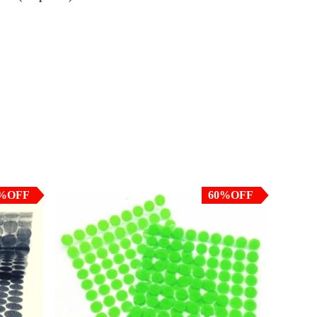
juros
em até 3x de
R$
6.63
sem juros
ferência
ou
R$
18.91
no PIX ou Transferência
to)
Bancária (5% de desconto)
%OFF
60%OFF